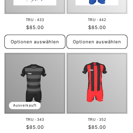
i
e
TRU - 433
TRU - 442
:
Normaler
$85.00
Normaler
$85.00
Preis
Preis
Optionen auswählen
Optionen auswählen
Ausverkauft
TRU - 343
TRU - 352
Normaler
$85.00
Normaler
$85.00